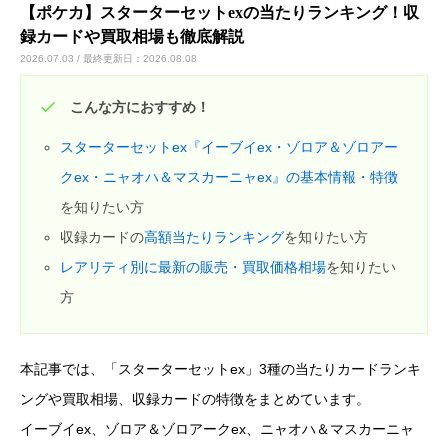
【ポケカ】スターターセットexの当たりランキング！収
録カードや買取相場も徹底解説
カードショップオーナーの方へ
2026.07.03 / 最終更新日：2026.08.08
こんな方におすすめ！
お問い合わせ
スターターセットex『イーブイex・ゾロア＆ゾロアー
クex・ニャオハ＆マスカーニャex』の基本情報・特徴
を知りたい方
収録カードの
高額当たりランキング
を知りたい方
レアリティ別に最新の販売・買取価格相場
を知りたい
方
本記事では、「スターターセットex」3種の当たりカードランキ
ングや買取相場、収録カードの特徴をまとめています。
イーブイex、ゾロア＆ゾロアークex、ニャオハ＆マスカーニャ