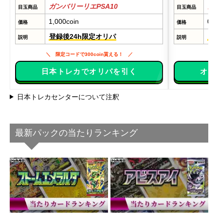
ガンバリーリエPSA10
ガ
目玉商品
目玉商品
1,000coin
0
価格
価格
登録後24h限定オリパ
登
説明
説明
限定コードで300coin貰える！
日本トレカでオリパを引く
オリ
日本トレカセンターについて注釈
最新パックの当たりランキング