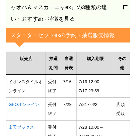
ャオハ＆マスカーニャex』の3種類の違
い・おすすめ
特徴を見る
・
スターターセットexの予約・抽選販売情報
販売店
抽選
当選
購入期限
その
期間
発表
他
イオンスタイルオ
受付
7/16
7/16 12:00～
ンライン
終了
7/17 23:59
GEOオンライン
受付
7/29
7/31～8/2
店頭
終了
受取
楽天ブックス
受付
7/28 10:00～