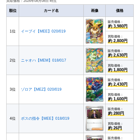
買取価格：2026年08月08日 時点
順位
カード名
画像
価格
販売価格：
約 3,980円
1位
イーブイ【MEE】020/019
買取価格：
約 2,800円
販売価格：
約 2,630円
2位
ニャオハ【MEM】018/017
買取価格：
約 1,800円
販売価格：
約 2,430円
3位
ゾロア【MEZ】020/019
買取価格：
約 1,600円
販売価格：
約 280円
4位
ボスの指令【MEE】018/019
買取価格：
約 26円
販売価格：