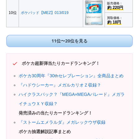
販売価格：
約 220円
10位
ポケパッド【MEZ】013/019
買取価格：
約 18円
11位〜20位を見る
ポケカ超新弾当たりカードランキング！
ポケカ30周年『30thセレブレーション』全商品まとめ
『ハドウシーカー』メガルカリオＺ収録？
ハイクラスパック？『MEGA×MEGAパレード』メガラ
イチュウＸＹ収録？
発売済みの当たりカードランキング！
『ストームエメラルダ』メガレックウザ収録
ポケカ抽選解説記事まとめ