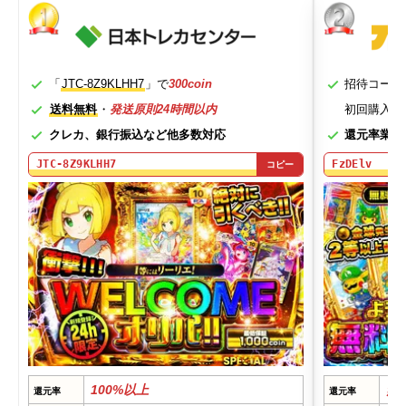
「
JTC-8Z9KLHH7
」で
300coin
招待コード
送料無料
・
発送原則24時間以内
初回購入す
クレカ、銀行振込など他多数対応
還元率業界
JTC-8Z9KLHH7
FzDElv
コピー
100%以上
無
還元率
還元率