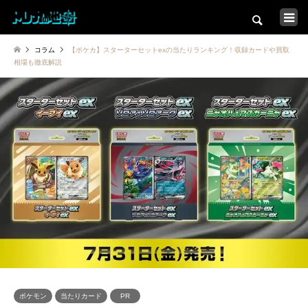
検索
コラム
【ポケカ】スターターセットexの当たりランキング！収録カードや買取
トップ
相場も徹底解説
カードショップ一覧
コラム一覧
店舗インタビュー特集
イベント大会情報
新弾発売スケジュール
ポケモン
当たりカード
PR
トレカの地図について