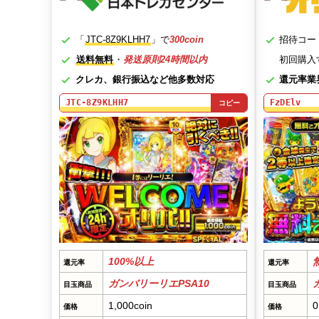
「
JTC-8Z9KLHH7
」で
300coin
招待コー
送料無料
・
発送原則24時間以内
初回購入
クレカ、銀行振込など他多数対応
還元率業
JTC-8Z9KLHH7
FzDElv
コピー
100%以上
還元率
還元率
ガンバリーリエPSA10
目玉商品
目玉商品
1,000coin
価格
価格