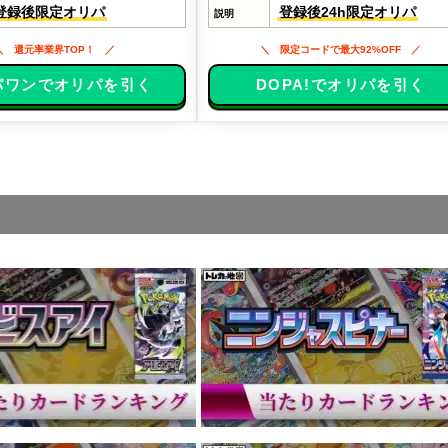
登録後限定オリパ
登録後24h限定オリパ
説明
還元率業界TOP！
限定コードで最大92%OFF
パワンでオリパを引く
DOPA!でオリパを引く