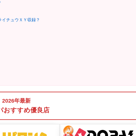
め
ガライチュウＸＹ収録？
2026年最新
パおすすめ優良店