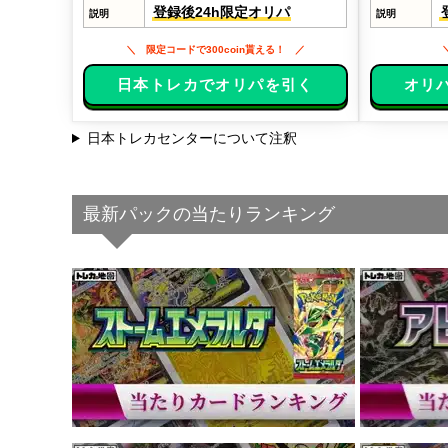
登録後24h限定オリパ
説明
説明
限定コードで300coin貰える！
日本トレカでオリパを引く
オリ
日本トレカセンターについて注釈
最新パックの当たりランキング