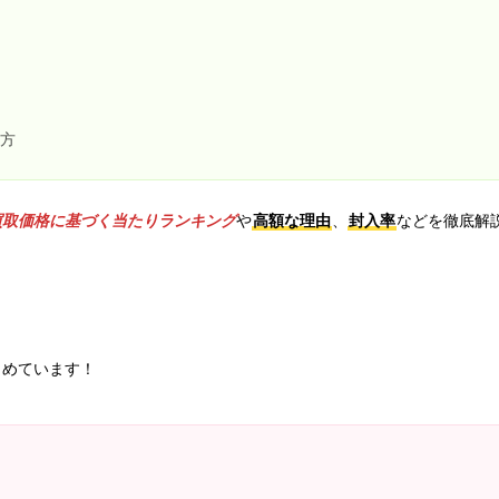
い方
買取価格に基づく当たりランキング
や
高額な理由
、
封入率
などを徹底解
とめています！