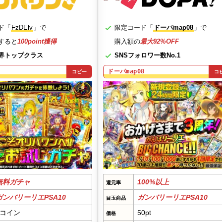
ド「
FzDElv
」で
限定コード「
ドーパmap08
」で
すると
100point獲得
購入額の
最大92%OFF
界トップクラス
SNSフォロワー数No.1
ドーパmap08
コピー
コ
無料ガチャ
100%以上
還元率
ガンバリーリエPSA10
ガンバリーリエPSA10
目玉商品
0コイン
50pt
価格