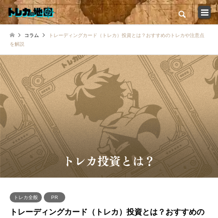
検索
コラム
トレーディングカード（トレカ）投資とは？おすすめのトレカや注意点
トップ
を解説
カードショップ一覧
コラム一覧
店舗インタビュー特集
イベント大会情報
新弾発売スケジュール
トレカ全般
PR
トレーディングカード（トレカ）投資とは？おすすめの
トレカの地図について