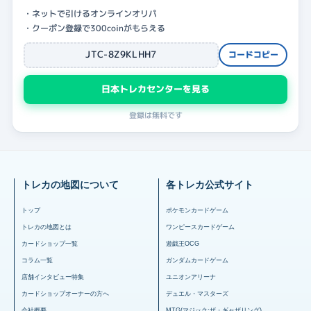
・ネットで引けるオンラインオリパ
・クーポン登録で300coinがもらえる
JTC-8Z9KLHH7
コードコピー
日本トレカセンターを見る
登録は無料です
トレカの地図について
各トレカ公式サイト
トップ
ポケモンカードゲーム
トレカの地図とは
ワンピースカードゲーム
カードショップ一覧
遊戯王OCG
コラム一覧
ガンダムカードゲーム
店舗インタビュー特集
ユニオンアリーナ
カードショップオーナーの方へ
デュエル・マスターズ
会社概要
MTG(マジック:ザ・ギャザリング)