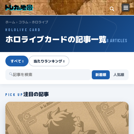
検索
ホーム
›
コラム
› ホロライブ
トップ
HOLOLIVE CARD
ホロライブカードの記事一覧
8 ARTICLES
カードショップ一覧
コラム一覧
すべて
当たりランキング
8
8
🔍
新着順
人気順
店舗インタビュー特集
注目の記事
PICK UP
イベント大会情報
新弾発売スケジュール
トレカの地図について