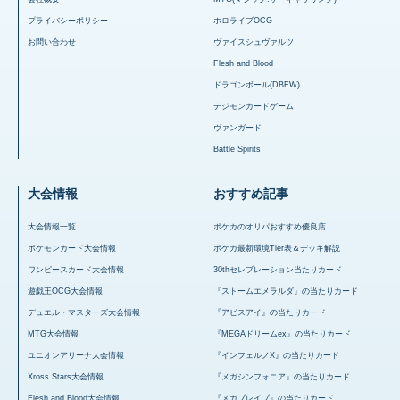
プライバシーポリシー
ホロライブOCG
お問い合わせ
ヴァイスシュヴァルツ
Flesh and Blood
ドラゴンボール(DBFW)
デジモンカードゲーム
ヴァンガード
Battle Spirits
大会情報
おすすめ記事
大会情報一覧
ポケカのオリパおすすめ優良店
ポケモンカード大会情報
ポケカ最新環境Tier表＆デッキ解説
ワンピースカード大会情報
30thセレブレーション当たりカード
遊戯王OCG大会情報
『ストームエメラルダ』の当たりカード
デュエル・マスターズ大会情報
『アビスアイ』の当たりカード
MTG大会情報
『MEGAドリームex』の当たりカード
ユニオンアリーナ大会情報
『インフェルノX』の当たりカード
Xross Stars大会情報
『メガシンフォニア』の当たりカード
Flesh and Blood大会情報
『メガブレイブ』の当たりカード