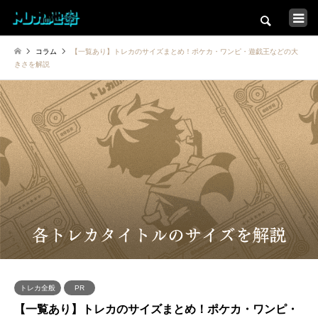
検索
コラム
【一覧あり】トレカのサイズまとめ！ポケカ・ワンピ・遊戯王などの大
トップ
きさを解説
カードショップ一覧
コラム一覧
店舗インタビュー特集
イベント大会情報
新弾発売スケジュール
トレカ全般
PR
【一覧あり】トレカのサイズまとめ！ポケカ・ワンピ・
トレカの地図について