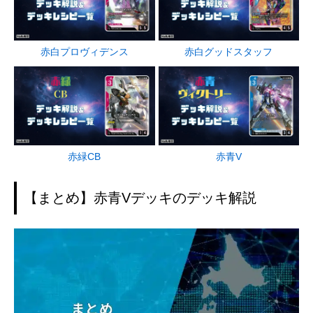
赤白プロヴィデンス
赤白グッドスタッフ
赤緑CB
赤青V
【まとめ】赤青Vデッキのデッキ解説