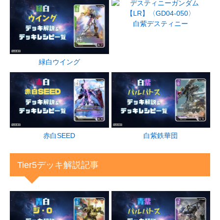
白紫デスティニー
緑白ウイング
赤白SEED
白紫鉄華団
Tier5デッキ解説記事