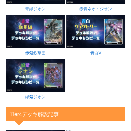
青緑ジオン
赤青ネオ・ジオン
赤紫鉄華団
青白V
緑紫ジオン
Tier4デッキ解説記事