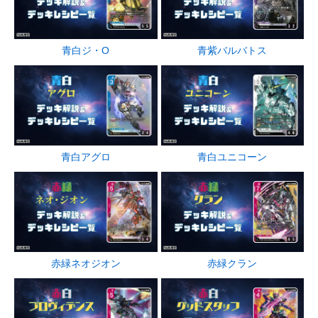
青白ジ・O
青紫バルバトス
青白アグロ
青白ユニコーン
赤緑ネオジオン
赤緑クラン