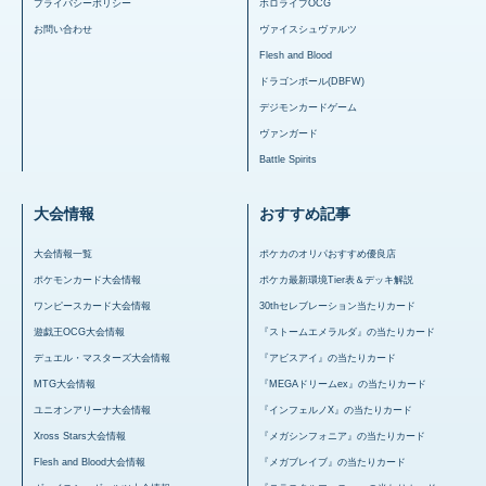
プライバシーポリシー
ホロライブOCG
お問い合わせ
ヴァイスシュヴァルツ
Flesh and Blood
ドラゴンボール(DBFW)
デジモンカードゲーム
ヴァンガード
Battle Spirits
大会情報
おすすめ記事
大会情報一覧
ポケカのオリパおすすめ優良店
ポケモンカード大会情報
ポケカ最新環境Tier表＆デッキ解説
ワンピースカード大会情報
30thセレブレーション当たりカード
遊戯王OCG大会情報
『ストームエメラルダ』の当たりカード
デュエル・マスターズ大会情報
『アビスアイ』の当たりカード
MTG大会情報
『MEGAドリームex』の当たりカード
ユニオンアリーナ大会情報
『インフェルノX』の当たりカード
Xross Stars大会情報
『メガシンフォニア』の当たりカード
Flesh and Blood大会情報
『メガブレイブ』の当たりカード