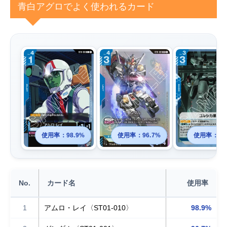
青白アグロでよく使われるカード
使用率：98.9%
使用率：96.7%
使用率：83
No.
カード名
使用率
1
アムロ・レイ〈ST01-010〉
98.9%