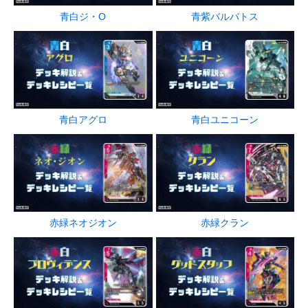
青白ジ・O
青紫バルバトス
青白アグロ
青白ユニコーン
赤緑ネオジオン
赤緑クラン