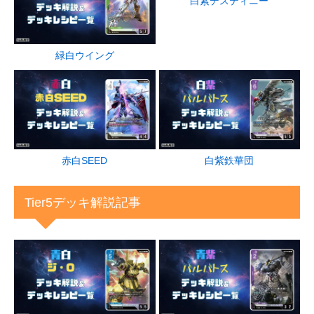
白紫デスティニー
緑白ウイング
赤白SEED
白紫鉄華団
Tier5デッキ解説記事