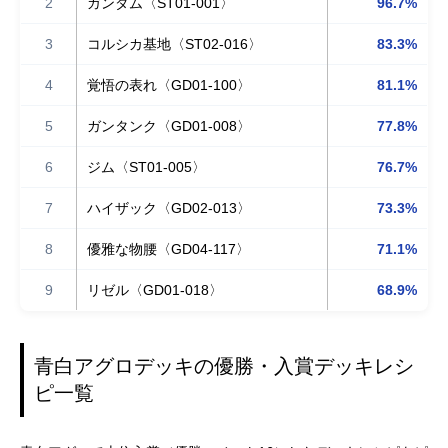
2
ガンダム〈ST01-001〉
96.7%
3
コルシカ基地〈ST02-016〉
83.3%
4
覚悟の表れ〈GD01-100〉
81.1%
5
ガンタンク〈GD01-008〉
77.8%
6
ジム〈ST01-005〉
76.7%
7
ハイザック〈GD02-013〉
73.3%
8
優雅な物腰〈GD04-117〉
71.1%
9
リゼル〈GD01-018〉
68.9%
青白アグロデッキの優勝・入賞デッキレシ
ピ一覧