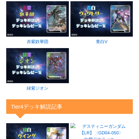
赤紫鉄華団
青白V
緑紫ジオン
Tier4デッキ解説記事