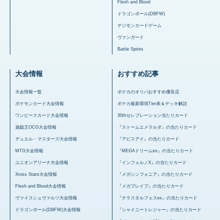
Flesh and Blood
ドラゴンボール(DBFW)
デジモンカードゲーム
ヴァンガード
Battle Spirits
大会情報
おすすめ記事
大会情報一覧
ポケカのオリパおすすめ優良店
ポケモンカード大会情報
ポケカ最新環境Tier表＆デッキ解説
ワンピースカード大会情報
30thセレブレーション当たりカード
遊戯王OCG大会情報
『ストームエメラルダ』の当たりカード
デュエル・マスターズ大会情報
『アビスアイ』の当たりカード
MTG大会情報
『MEGAドリームex』の当たりカード
ユニオンアリーナ大会情報
『インフェルノX』の当たりカード
Xross Stars大会情報
『メガシンフォニア』の当たりカード
Flesh and Blood大会情報
『メガブレイブ』の当たりカード
ヴァイスシュヴァルツ大会情報
『テラスタルフェスex』の当たりカード
ドラゴンボール(DBFW)大会情報
『シャイニートレジャー』の当たりカード