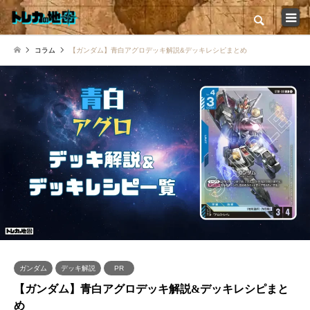
検索
コラム
【ガンダム】青白アグロデッキ解説&デッキレシピまとめ
トップ
カードショップ一覧
コラム一覧
店舗インタビュー特集
イベント大会情報
新弾発売スケジュール
ガンダム
デッキ解説
PR
【ガンダム】青白アグロデッキ解説&デッキレシピまと
め
トレカの地図について