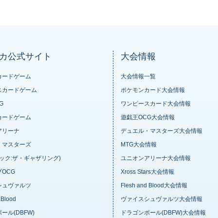
カ公式サイト
大会情報
カードゲーム
大会情報一覧
スカードゲーム
ポケモンカード大会情報
G
ワンピースカード大会情報
カードゲーム
遊戯王OCG大会情報
アリーナ
デュエル・マスターズ大会情報
・マスターズ
MTG大会情報
ジック:ザ・ギャザリング)
ユニオンアリーナ大会情報
OCG
Xross Stars大会情報
シュヴァルツ
Flesh and Blood大会情報
 Blood
ヴァイスシュヴァルツ大会情報
ール(DBFW)
ドラゴンボール(DBFW)大会情報