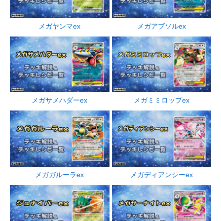
メガヤンマex
メガアブソルex
メガサメハダーex
メガミミロップex
メガガルーラex
メガディアンシーex