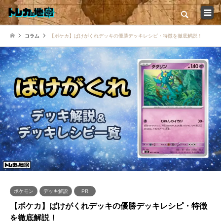
検索
コラム
【ポケカ】ばけがくれデッキの優勝デッキレシピ・特徴を徹底解説！
トップ
カードショップ一覧
コラム一覧
店舗インタビュー特集
イベント大会情報
新弾発売スケジュール
ポケモン
デッキ解説
PR
【ポケカ】ばけがくれデッキの優勝デッキレシピ・特徴
を徹底解説！
トレカの地図について