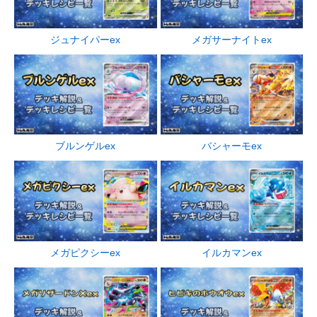
ジュナイパーex
メガサーナイトex
ブルンゲルex
バシャーモex
メガピクシーex
イルカマンex