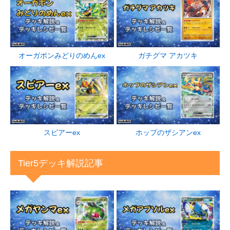
オーガポンみどりのめんex
ガチグマ アカツキ
スピアーex
ホップのザシアンex
Tier5デッキ解説記事