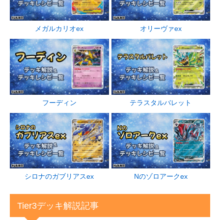
オリーヴァex
メガルカリオex
フーディン
テラスタルバレット
シロナのガブリアスex
Nのゾロアークex
Tier3デッキ解説記事