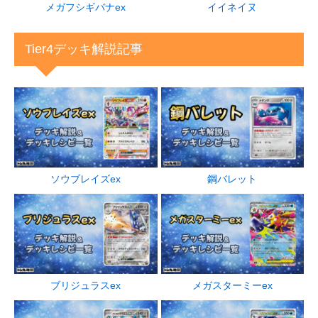
メガフシギバナex
イイネイヌ
Tier4デッキ解説記事
ソウブレイズex
鋼バレット
ブリジュラスex
メガスターミーex