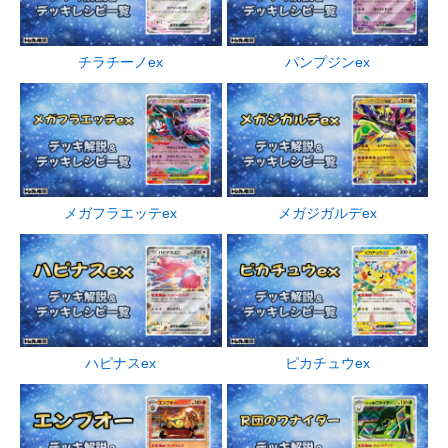
チラチーノex
パンプジンex
メガフラエッテex
メガジガルデex
ハピナスex
ピカチュウex