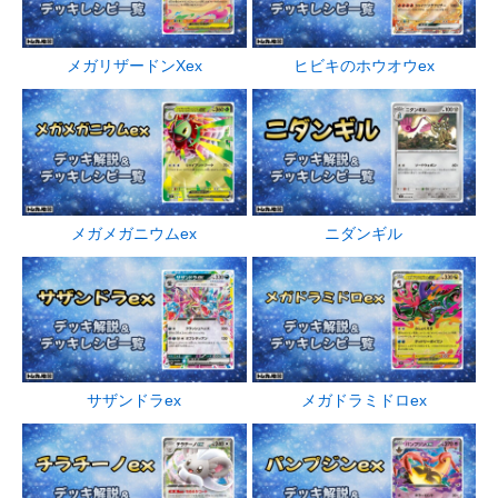
メガリザードンXex
ヒビキのホウオウex
メガメガニウムex
ニダンギル
サザンドラex
メガドラミドロex