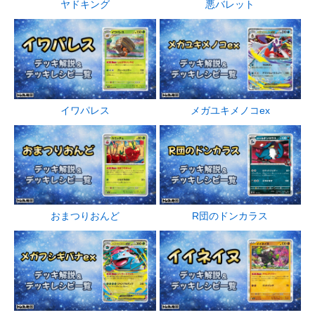
ヤドキング
悪バレット
イワパレス
メガユキメノコex
R団のドンカラス
おまつりおんど