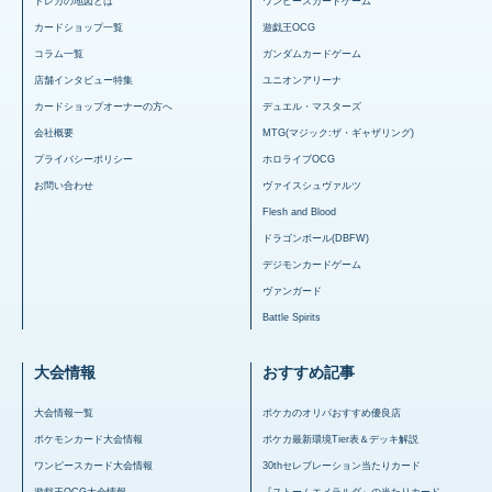
トレカの地図とは
ワンピースカードゲーム
カードショップ一覧
遊戯王OCG
コラム一覧
ガンダムカードゲーム
店舗インタビュー特集
ユニオンアリーナ
カードショップオーナーの方へ
デュエル・マスターズ
会社概要
MTG(マジック:ザ・ギャザリング)
プライバシーポリシー
ホロライブOCG
お問い合わせ
ヴァイスシュヴァルツ
Flesh and Blood
ドラゴンボール(DBFW)
デジモンカードゲーム
ヴァンガード
Battle Spirits
大会情報
おすすめ記事
大会情報一覧
ポケカのオリパおすすめ優良店
ポケモンカード大会情報
ポケカ最新環境Tier表＆デッキ解説
ワンピースカード大会情報
30thセレブレーション当たりカード
遊戯王OCG大会情報
『ストームエメラルダ』の当たりカード