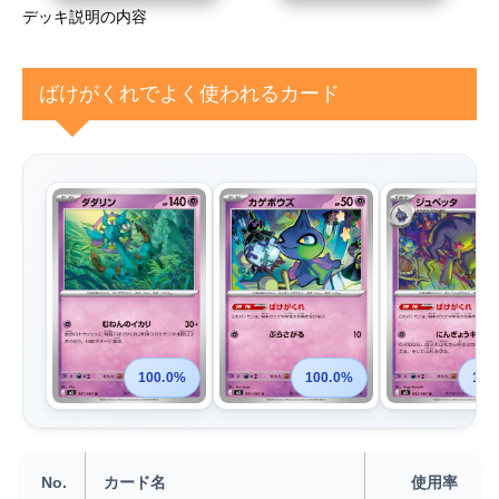
デッキ説明の内容
ばけがくれでよく使われるカード
100.0%
100.0%
100
No.
カード名
使用率