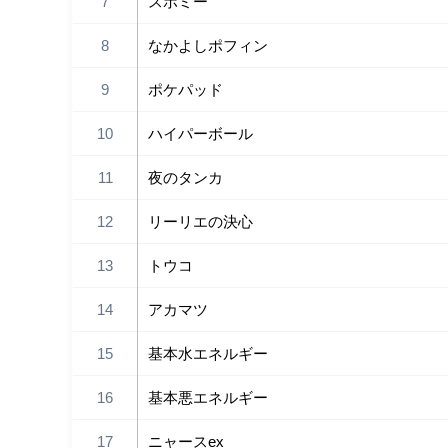
7
スボミー
8
なかよしポフィン
9
ポケパッド
10
ハイパーボール
11
夜のタンカ
12
リーリエの決心
13
トウコ
14
アカマツ
15
基本水エネルギー
16
基本悪エネルギー
17
ニャースex