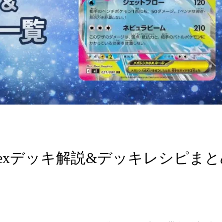
exデッキ解説&デッキレシピまと
。