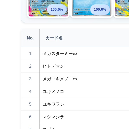
100.0%
100.0%
No.
カード名
1
メガスターミーex
2
ヒトデマン
3
メガユキメノコex
4
ユキメノコ
5
ユキワラシ
6
マシマシラ