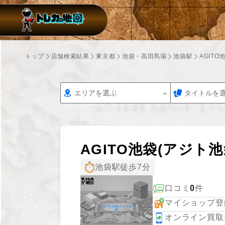
トップ
店舗検索結果
東京都
池袋・高田馬場
池袋駅
AGITO
エリアを選ぶ
タイトルを
AGITO池袋(アジト池
池袋駅徒歩7分
0
口コミ
件
マイショップ登
AGITO池袋(アジト池
袋)
オンライン買取