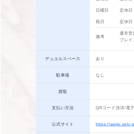
日曜日
定休日
祝日
定休日
通常営
備考
プレイ
デュエルスペース
あり
駐車場
なし
買取
支払い方法
QRコード決済/電
公式サイト
https://agito.zelc