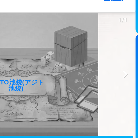
1
/
1
ITO池袋(アジト
池袋)