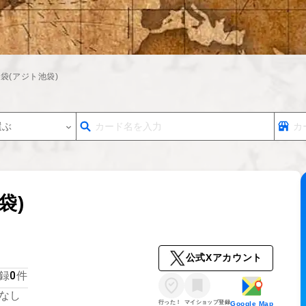
池袋(アジト池袋)
選ぶ
袋)
公式Xアカウント
0
録
件
なし
行った！
マイショップ登録
Google Map