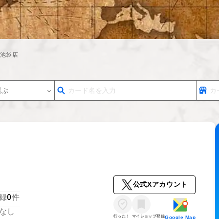
池袋店
選ぶ
公式Xアカウント
0
録
件
なし
行った！
マイショップ登録
Google Map