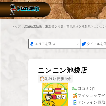
トップ
店舗検索結果
東京都
池袋・高田馬場
池袋駅
ニンニン
エリアを選ぶ
タイトルを
ニンニン池袋店
池袋駅徒歩5分
0
口コミ
件
マイショップ登
オンライン買取