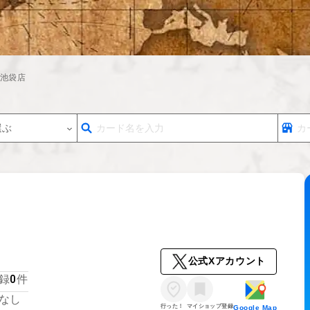
池袋店
選ぶ
公式Xアカウント
0
録
件
なし
行った！
マイショップ登録
Google Map