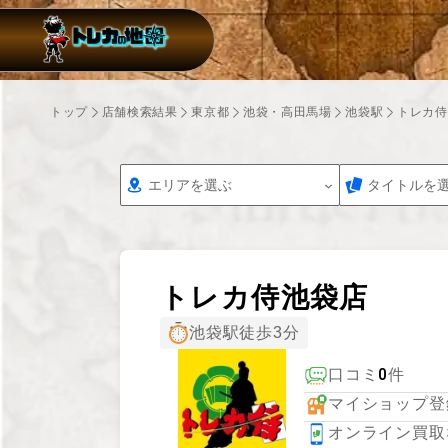
トップ
店舗検索結果
東京都
池袋・高田馬場
池袋駅
トレカ侍
エリアを選ぶ
タイトルを
トレカ侍池袋店
池袋駅徒歩3分
0
口コミ
件
マイショップ登
オンライン買取