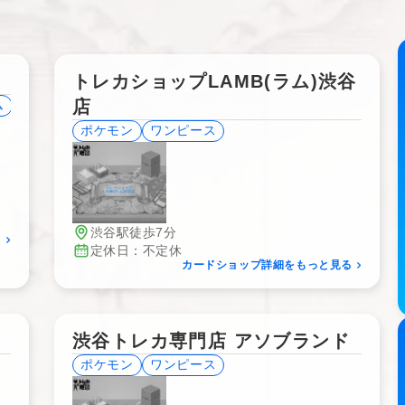
トレカショップLAMB(ラム)渋谷
店
ム
ロルカナ
ホロライブ
バトスピ
DBFW
ポケモン
ワンピース
トレカショップ
LAMB(ラム)渋谷店
渋谷駅徒歩7分
る
定休日：不定休
カードショップ詳細をもっと見る
渋谷トレカ専門店 アソブランド
ポケモン
ワンピース