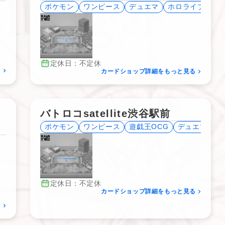
ポケモン
ワンピース
デュエマ
ホロライブ
DB
カードキングダム渋谷
店
定休日：不定休
る
カードショップ詳細をもっと見る
バトロコsatellite渋谷駅前
ポケモン
ワンピース
遊戯王OCG
デュエマ
バトロコsatellite渋谷駅
前
定休日：不定休
カードショップ詳細をもっと見る
る