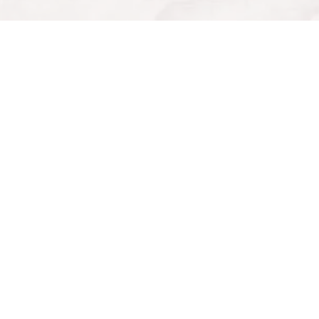
トレカショップを探す
トレカの地図について
エリアから探す
トレカの地図とは
カードタイトルから探す
カードショップオーナーの方へ
カードの在庫から探す
会社概要
検索
利用規約
プライバシーポリシー
お問い合わせ