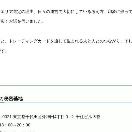
、エリア選定の理由、日々の運営で大切にしている考え方、印象に残っ
幅広くお話を伺いました。
力と、トレーディングカードを通じて生まれる人と人とのつながり、そ
です。
カ秘密基地
1-0021 東京都千代田区外神田4丁目９-２ 千住ビル 5階
13：00～20：00