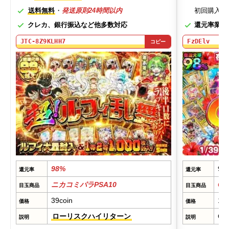
送料無料
・
発送原則24時間以内
初回購入す
クレカ、銀行振込など他多数対応
還元率業界
JTC-8Z9KLHH7
FzDElv
コピー
98%
98
還元率
還元率
ニカコミパラPSA10
CS
目玉商品
目玉商品
39coin
1
価格
価格
ローリスクハイリターン
C
説明
説明