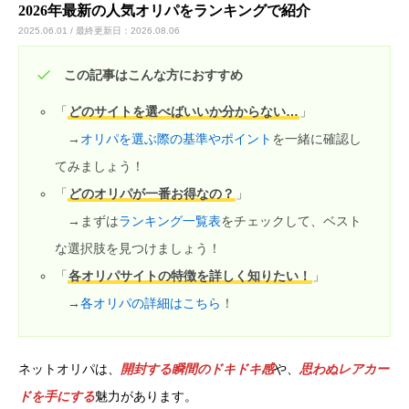
2026年最新の人気オリパをランキングで紹介
2025.06.01 / 最終更新日：2026.08.06
カードショップオーナーの方へ
この記事はこんな方におすすめ
お問い合わせ
「
どのサイトを選べばいいか分からない…
」
→
オリパを選ぶ際の基準やポイント
を一緒に確認し
てみましょう！
「
どのオリパが一番お得なの？
」
→まずは
ランキング一覧表
をチェックして、ベスト
な選択肢を見つけましょう！
「
各オリパサイトの特徴を詳しく知りたい！
」
→
各オリパの詳細はこちら
！
ネットオリパは、
開封する瞬間のドキドキ感
や、
思わぬレアカー
ドを手にする
魅力があります。