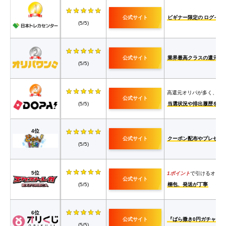
公式サイト
ビギナー限定の
ログイン
(5/5)
公式サイト
業界最高クラスの還元率
(5/5)
高還元オリパが多く、
公式サイト
(5/5)
当選状況や排出履歴を確
4位
公式サイト
クーポン配布やプレゼン
(5/5)
5位
1ポイント
で引けるオリパ
公式サイト
(5/5)
梱包、発送が丁寧
6位
公式サイト
『ばら撒き0円ガチャ』
(5/5)