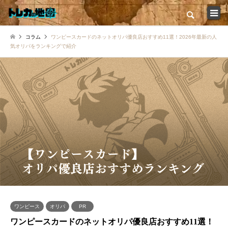
検索
コラム
ワンピースカードのネットオリパ優良店おすすめ11選！2026年最新の人
トップ
気オリパをランキングで紹介
カードショップ一覧
コラム一覧
店舗インタビュー特集
イベント大会情報
新弾発売スケジュール
ワンピース
オリパ
PR
ワンピースカードのネットオリパ優良店おすすめ11選！
トレカの地図について