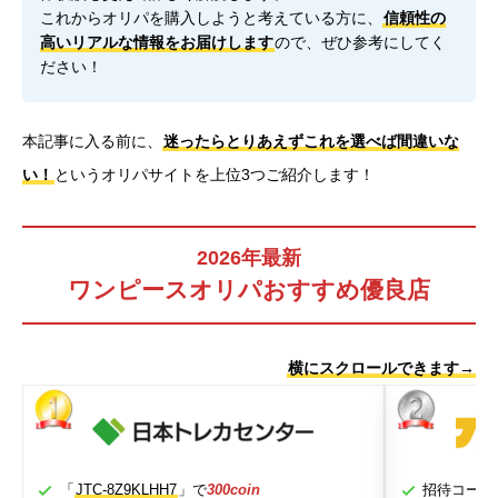
これからオリパを購入しようと考えている方に、
信頼性の
高いリアルな情報をお届けします
ので、ぜひ参考にしてく
ださい！
本記事に入る前に、
迷ったらとりあえずこれを選べば間違いな
い！
というオリパサイトを上位3つご紹介します！
2026年最新
ワンピースオリパおすすめ優良店
横にスクロールできます→
「
JTC-8Z9KLHH7
」で
300coin
招待コード