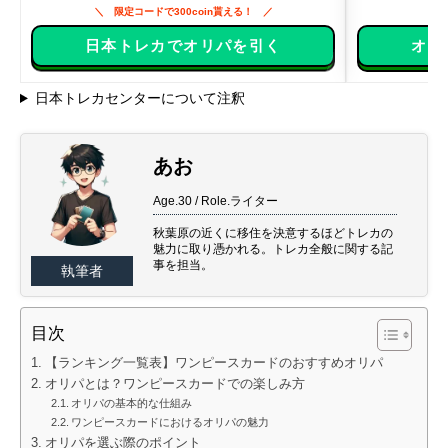
限定コードで300coin貰える！
日本トレカでオリパを引く
オリ
日本トレカセンターについて注釈
あお
Age.30 / Role.ライター
秋葉原の近くに移住を決意するほどトレカの
魅力に取り憑かれる。トレカ全般に関する記
事を担当。
執筆者
目次
【ランキング一覧表】ワンピースカードのおすすめオリパ
オリパとは？ワンピースカードでの楽しみ方
オリパの基本的な仕組み
ワンピースカードにおけるオリパの魅力
オリパを選ぶ際のポイント