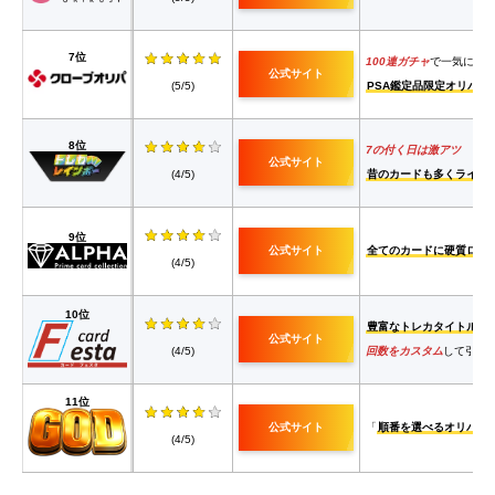
7位
100連ガチャ
で一気にオ
公式サイト
(5/5)
PSA鑑定品限定オリパも
8位
7の付く日は激アツ
公式サイト
(4/5)
昔のカードも多くライン
9位
公式サイト
全てのカードに硬質ロー
(4/5)
10位
豊富なトレカタイトル
公式サイト
(4/5)
回数をカスタム
して引け
11位
公式サイト
「
順番を選べるオリパ
」
(4/5)